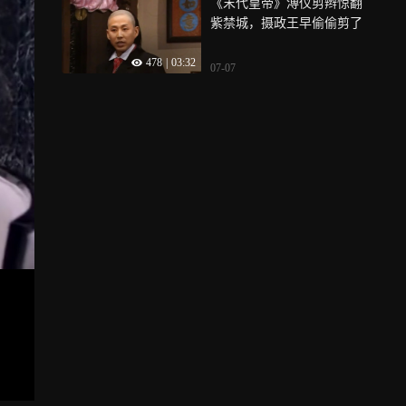
《末代皇帝》溥仪剪辫惊翻
紫禁城，摄政王早偷偷剪了
478
|
03:32
07-07