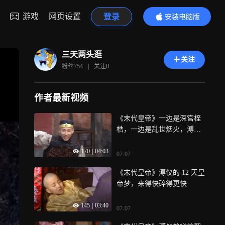
游戏
网页设置
登录
安装电脑版
内容更精彩
三天两头逛
关注
粉丝
754
|
关注
0
作者最新视频
《末代皇帝》一边是深宫桎
梏，一边是乱世烟火，溥仪
的一生身不由己
170
|
04:03
07-07
《末代皇帝》溥仪的 12 天皇
帝梦，来得快碎得更快
145
|
03:40
07-07