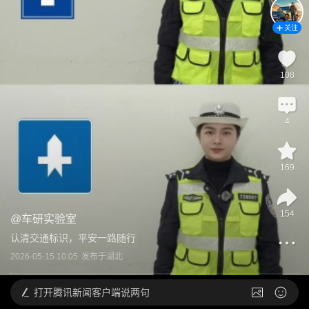
关注
108
4
169
154
@
车研实验室
认清交通标识，平安一路随行
2026-05-15 10:05
发布于
湖北
打开
腾讯新闻客户端说两句