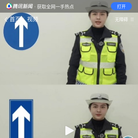
· 获取全网一手热点
打开
首页
视频
无障碍