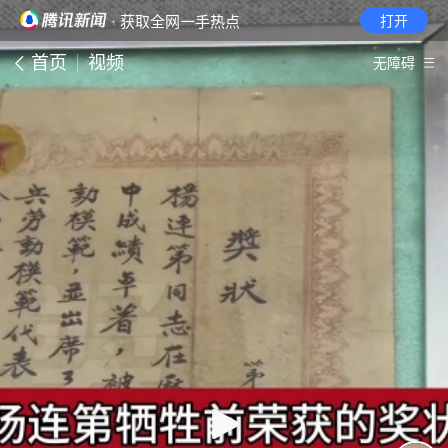
· 获取全网一手热点
打开
首页
视频
无障碍