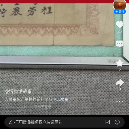
关注
25
1
2
3
@
博物馆故事
志愿军杨连第牺牲前的奖状
 #
志愿军
2026-05-15 10:02
发布于
北京
打开
腾讯新闻客户端说两句