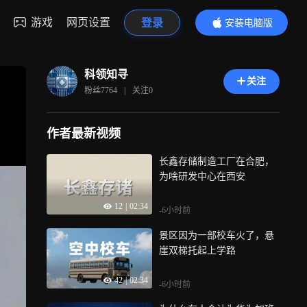
游戏
网页设置
登录
安装电脑版
内容更精彩
科领知寻
关注
粉丝
7764
|
关注
0
作者最新视频
长鑫存储制造工厂在合肥，
为啥研发中心在西安
12
|
02:34
-6小时前
景区因为一部校车火了，悬
崖双梯托起上学路
42
|
02:34
-6小时前