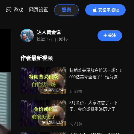
游戏
网页设置
登录
安装电脑版
内容更精彩
达人黄金说
关注
粉丝
1.4万
|
关注
0
作者最新视频
特朗普关税战白忙活一场：1
000亿美元全退了！谁为这场
闹剧买单？
566
|
02:41
4小时前
8月金价，大家注意了，下
周，金价或将重演历史了
2203
|
02:54
5小时前