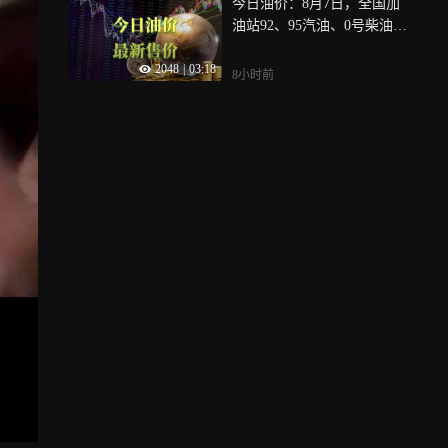
今日油价：8月7日，全国加
油站92、95汽油、0号柴油最
新售价
2048
|
03:18
8小时前