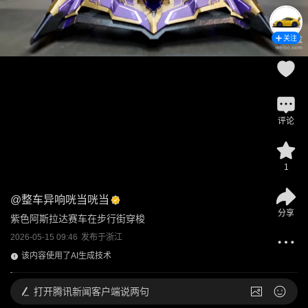
关注
评论
1
@
整车异响咣当咣当
分享
紫色阿斯拉达赛车在步行街穿梭
2026-05-15 09:46
发布于
浙江
该内容使用了AI生成技术
打开
腾讯新闻客户端说两句