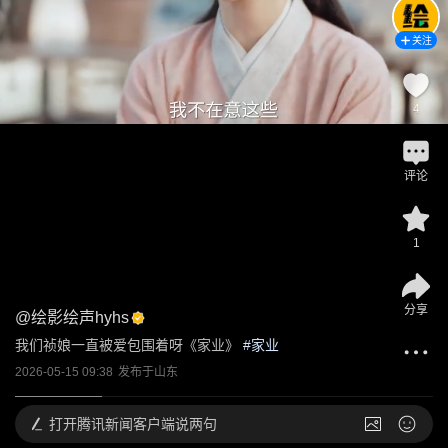
关注
4
评论
1
分享
@
绘影绘声hyhs
我们祯娘一直被爱包围着呀《家业》
 #
家业
2026-05-15 09:38
发布于
山东
打开
腾讯新闻客户端说两句