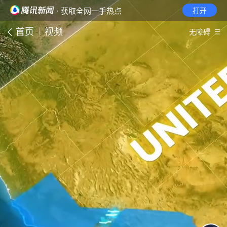
· 获取全网一手热点
打开
首页
视频
无障碍