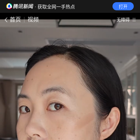
· 获取全网一手热点
打开
首页
视频
无障碍