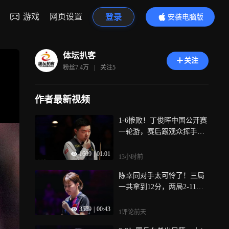
游戏
网页设置
登录
安装电脑版
内容更精彩
体坛扒客
关注
粉丝
7.4万
|
关注
5
作者最新视频
1-6惨败！丁俊晖中国公开赛
一轮游，赛后跟观众挥手，
皮笑肉不笑
1609
|
01:01
13小时前
陈幸同对手太可怜了！三局
一共拿到12分，两局2-11，
仅抵抗23分钟
3569
|
00:43
1评论
前天