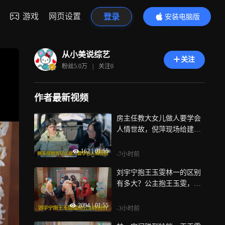
游戏
网页设置
登录
安装电脑版
内容更精彩
从小美说综艺
关注
粉丝
5.0万
|
关注
0
作者最新视频
房主任教大女儿做人要学会
人情世故，倪萍现场给建议
分析问题！丨姐姐当家
162
|
01:55
-7小时前
刘宇宁抱王玉雯林一的区别
有多大？公主抱王玉雯，扛
麻袋式搂抱林一丨超新鲜
2094
|
01:55
-3小时前