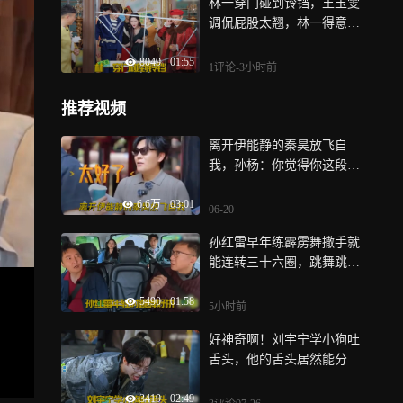
林一穿门碰到铃铛，王玉雯
调侃屁股太翘，林一得意自
夸身材太曼妙丨超新鲜
8049
|
01:55
1评论
-3小时前
推荐视频
离开伊能静的秦昊放飞自
我，孙杨：你觉得你这段播
了还能回家吗丨妻旅
6.6万
|
03:01
06-20
孙红雷早年练霹雳舞撒手就
能连转三十六圈，跳舞跳到
毛细血管破裂！丨超新鲜
5490
|
01:58
5小时前
好神奇啊！刘宇宁学小狗吐
舌头，他的舌头居然能分叉
丨地球超新鲜
3419
|
02:49