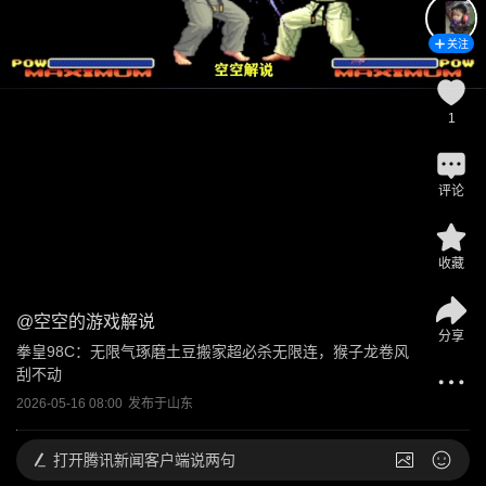
关注
1
评论
收藏
@
空空的游戏解说
分享
拳皇98C：无限气琢磨土豆搬家超必杀无限连，猴子龙卷风
刮不动
2026-05-16 08:00
发布于
山东
打开
腾讯新闻客户端说两句