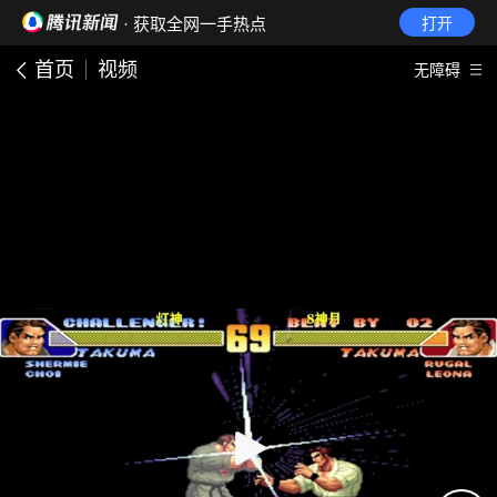
· 获取全网一手热点
打开
首页
视频
无障碍