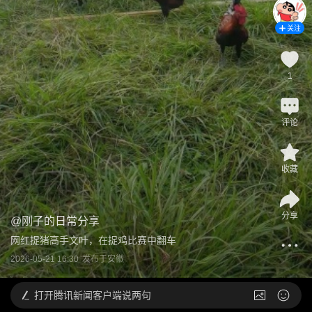
关注
1
评论
收藏
分享
@
刚子的日常分享
网红捉猪高手文叶，在捉鸡比赛中翻车
2026-05-21 16:30
发布于
安徽
打开
腾讯新闻客户端说两句