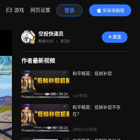
游戏
网页设置
登录
安装电脑版
内容更精彩
空投快递员
关注
粉丝
6202
|
关注
0
作者最新视频
和平精英：低帧补偿
185
|
00:24
14小时前
和平精英：低帧补偿不存
在？
26
|
00:24
2评论
14小时前