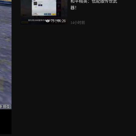
和平精英：低配版传世武
器！
75
|
00:26
14小时前