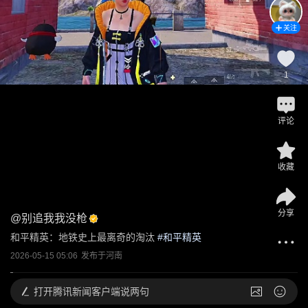
关注
1
评论
收藏
分享
@
别追我我没枪
和平精英：地铁史上最离奇的淘汰
 #
和平精英
2026-05-15 05:06
发布于
河南
打开
腾讯新闻客户端说两句