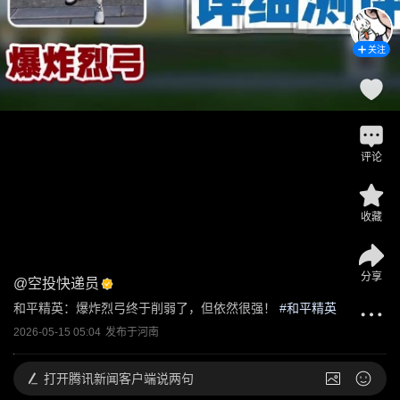
关注
评论
收藏
分享
@
空投快递员
和平精英：爆炸烈弓终于削弱了，但依然很强！
 #
和平精英
2026-05-15 05:04
发布于
河南
打开
腾讯新闻客户端说两句