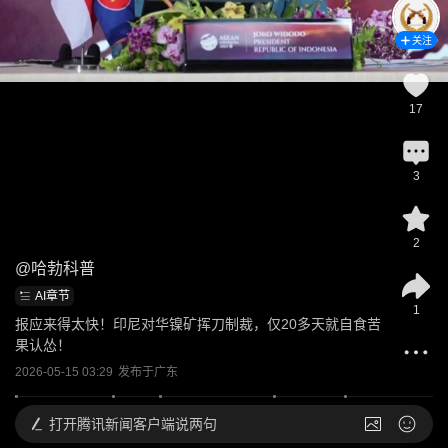
关注
17
3
2
@
哈勃科普
AI章节
1
报应来得太快！印尼对华镍矿挥刀制裁，仅20多天就自食苦
果认怂！
2026-05-15 03:29
发布于
广东
打开
腾讯新闻客户端说两句