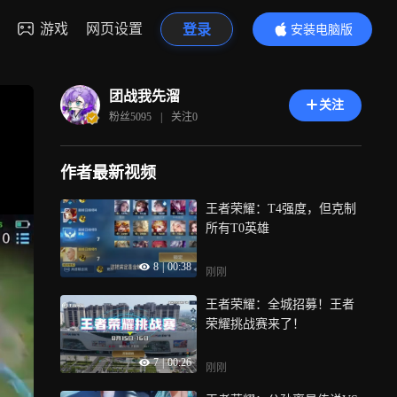
游戏
网页设置
登录
安装电脑版
内容更精彩
团战我先溜
关注
粉丝
5095
|
关注
0
作者最新视频
王者荣耀：T4强度，但克制
所有T0英雄
8
|
00:38
刚刚
王者荣耀：全城招募！王者
荣耀挑战赛来了！
7
|
00:26
刚刚