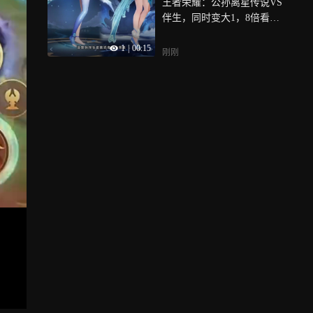
王者荣耀：公孙离星传说VS
伴生，同时变大1，8倍看细
节，伴生皮也有亮点
1
|
00:15
刚刚