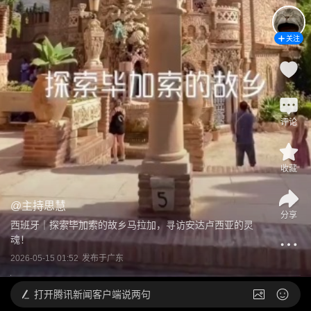
关注
评论
收藏
@
主持思慧
分享
西班牙｜探索毕加索的故乡马拉加，寻访安达卢西亚的灵
魂！
2026-05-15 01:52
发布于
广东
打开
腾讯新闻客户端说两句