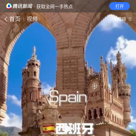
· 获取全网一手热点
打开
首页
视频
无障碍