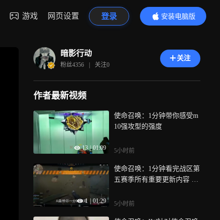
游戏
网页设置
登录
安装电脑版
内容更精彩
暗影行动
关注
粉丝
4356
|
关注
0
作者最新视频
使命召唤：1分钟带你感受m
10强攻型的强度
13
|
01:09
5小时前
使命召唤：1分钟看完战区第
五赛季所有重要更新内容 无
畏战士回归！
1
|
01:29
5小时前