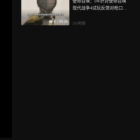
使命召唤：IW针对使命召唤
现代战争4试玩反馈对枪口烟
雾BUG进行修复， 更新后，
6
|
00:28
所有武器的枪口烟雾不透明
5小时前
度均已调低