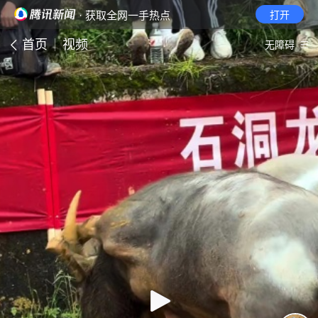
· 获取全网一手热点
打开
首页
视频
无障碍