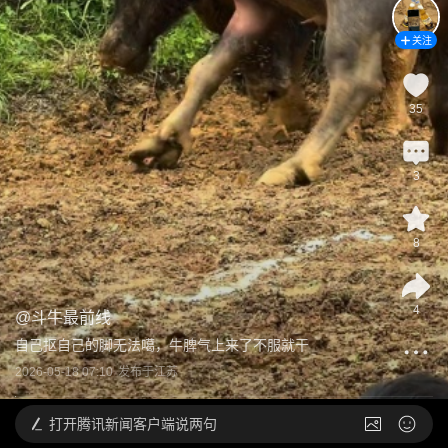
关注
35
3
8
4
@
斗牛最前线
自己抠自己的脚无法噶，牛脾气上来了不服就干
2026-05-18 07:10
发布于
江苏
打开
腾讯新闻客户端说两句