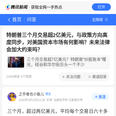
· 获取全网一手热点
打开
首页
问答
无障碍
特朗普三个月交易超2亿美元，与政策方向高
度同步，对美国资本市场有何影响？未来法律
会加大约束吗？
三个月交易超7亿美元？特朗普“炒股账本”曝
光，硅谷和华尔街巨头一个不少
关注问题
邀请回答
1343
阅读
4
个回答
之乎者也小鱼儿
答主
关注
2026年5月15日11:06
天津
注册经济师 注册造价师
三个月，超过两亿美元，平均每个交易日六十多