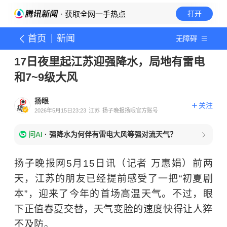
· 获取全网一手热点
打开
首页
新闻
无障碍
17日夜里起江苏迎强降水，局地有雷电
和7~9级大风
扬眼
关注
2026年5月15日23:23
江苏
扬子晚报扬眼官方账号
问AI
·
强降水为何伴有雷电大风等强对流天气？
扬子晚报网5月15日讯（记者 万惠娟）前两
天，江苏的朋友已经提前感受了一把“初夏剧
本”，迎来了今年的首场高温天气。不过，眼
下正值春夏交替，天气变脸的速度快得让人猝
不及防。