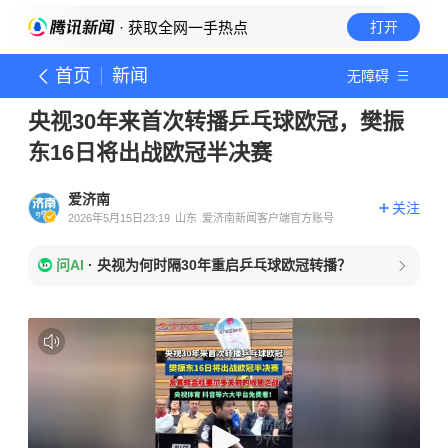
· 获取全网一手热点
打开
首页
新闻
无障碍
央视30年来首次转播乒乓球欧冠，樊振
东16日将出战欧冠半决赛
爱济南
关注
2026年5月15日23:19
山东
爱济南新闻客户端官方账号
问AI
·
央视为何时隔30年重启乒乓球欧冠转播？