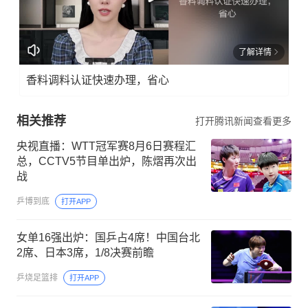
了解详情
香料调料认证快速办理，省心
相关推荐
打开腾讯新闻查看更多
央视直播：WTT冠军赛8月6日赛程汇
总，CCTV5节目单出炉，陈熠再次出
战
乒博到底
打开APP
女单16强出炉：国乒占4席！中国台北
2席、日本3席，1/8决赛前瞻
乒烧足篮排
打开APP