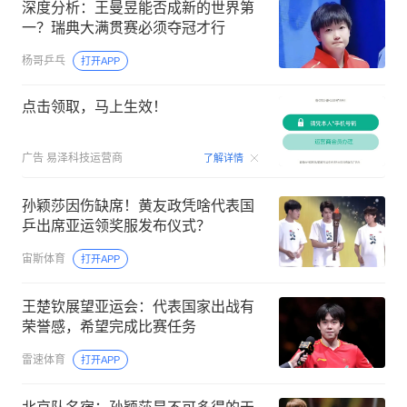
深度分析：王曼昱能否成新的世界第
一？瑞典大满贯赛必须夺冠才行
杨哥乒乓
打开APP
点击领取，马上生效！
00:09
广告
易泽科技运营商
了解详情
孙颖莎因伤缺席！黄友政凭啥代表国
乒出席亚运领奖服发布仪式？
宙斯体育
打开APP
王楚钦展望亚运会：代表国家出战有
荣誉感，希望完成比赛任务
雷速体育
打开APP