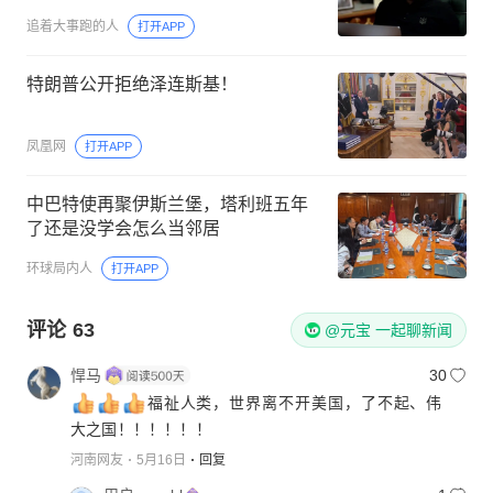
追着大事跑的人
打开APP
特朗普公开拒绝泽连斯基！
凤凰网
打开APP
中巴特使再聚伊斯兰堡，塔利班五年
了还是没学会怎么当邻居
环球局内人
打开APP
评论
63
@元宝 一起聊新闻
悍马
30
福祉人类，世界离不开美国，了不起、伟
大之国！！！！！！
河南网友
5月16日
回复