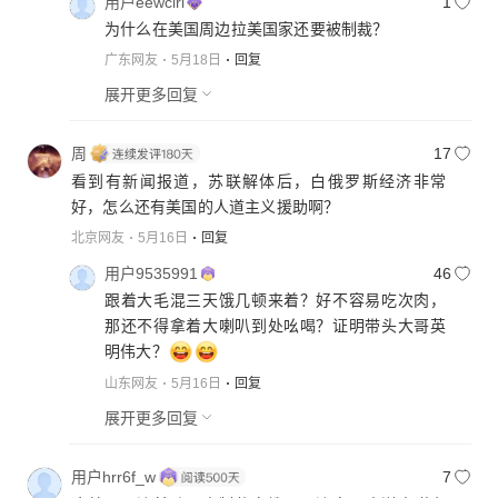
用户eewclrl
1
为什么在美国周边拉美国家还要被制裁？
广东网友
5月18日
回复
展开更多回复
周
17
看到有新闻报道，苏联解体后，白俄罗斯经济非常
好，怎么还有美国的人道主义援助啊？
北京网友
5月16日
回复
用户9535991
46
跟着大毛混三天饿几顿来着？好不容易吃次肉，
那还不得拿着大喇叭到处吆喝？证明带头大哥英
明伟大？
山东网友
5月16日
回复
展开更多回复
用户hrr6f_w
7