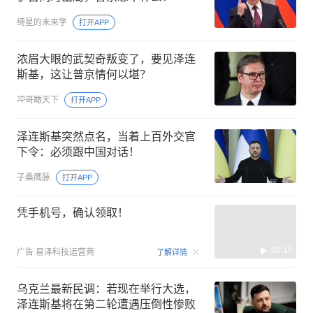
绮星的未来学
打开APP
浓眉大眼的武契奇叛变了，要见泽连
斯基，这让普京情何以堪？
冲哥瞰天下
打开APP
泽连斯基突然点名，当着上百外交官
下令：必须跟中国对话！
子桑鹰脉
打开APP
凭手机号，确认领取！
00:15
广告
易泽科技运营商
了解详情
乌克兰最新民调：若现在举行大选，
泽连斯基将在第二轮遭遇压倒性惨败