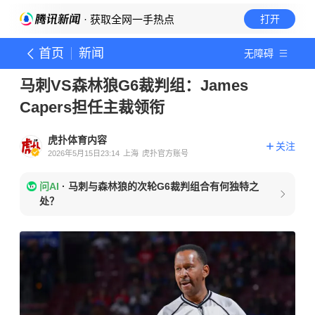
· 获取全网一手热点
打开
首页
新闻
无障碍
马刺VS森林狼G6裁判组：James
Capers担任主裁领衔
虎扑体育内容
关注
2026年5月15日23:14
上海
虎扑官方账号
问AI
·
马刺与森林狼的次轮G6裁判组合有何独特之
处？