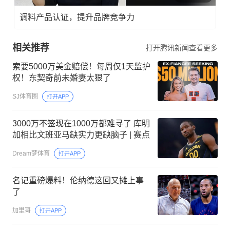
调料产品认证，提升品牌竞争力
相关推荐
打开腾讯新闻查看更多
索要5000万美金赔偿！每周仅1天监护
权！东契奇前未婚妻太狠了
SJ体育圈
打开APP
3000万不签现在1000万都难寻了 库明
加相比文班亚马缺实力更缺脑子 | 赛点
Dream梦体育
打开APP
名记重磅爆料！伦纳德这回又摊上事
了
加里哥
打开APP