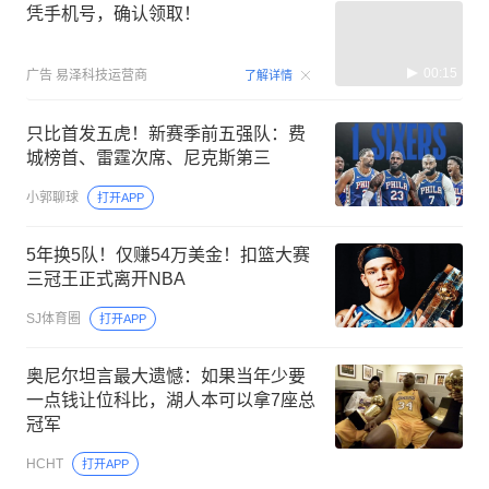
凭手机号，确认领取！
00:15
广告
易泽科技运营商
了解详情
只比首发五虎！新赛季前五强队：费
城榜首、雷霆次席、尼克斯第三
小郭聊球
打开APP
5年换5队！仅赚54万美金！扣篮大赛
三冠王正式离开NBA
SJ体育圈
打开APP
奥尼尔坦言最大遗憾：如果当年少要
一点钱让位科比，湖人本可以拿7座总
冠军
HCHT
打开APP