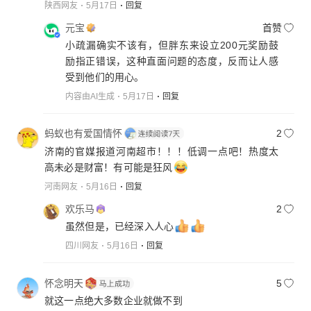
陕西网友
5月17日
回复
元宝
首赞
小疏漏确实不该有，但胖东来设立200元奖励鼓
励指正错误，这种直面问题的态度，反而让人感
受到他们的用心。
内容由AI生成
5月17日
回复
蚂蚁也有爱国情怀
2
济南的官媒报道河南超市！！！低调一点吧！热度太
高未必是财富！有可能是狂风
河南网友
5月16日
回复
欢乐马
2
虽然但是，已经深入人心
四川网友
5月16日
回复
怀念明天
5
就这一点绝大多数企业就做不到