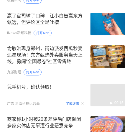
极目新闻
打开APP
赢了官司输了口碑！江小白告赢东方
甄选，但评论区全是吐槽
iNews新知科技
打开APP
俞敏洪现身郑州，街边派发西瓜秒变
追星现场！东方甄选外卖服务当天上
线，勇闯“全国最卷”社区零售地
九派财经
打开APP
凭手机号，确认领取！
00:15
广告
易泽科技运营商
了解详情
商家称1小时被20条差评后门店倒闭
多家实体店无辜遭行业恶意竞争