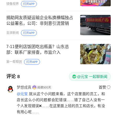
镜像视界
打开APP
捐助网友质疑运输企业私换横幅独占
公益署名，公司：非刻意引流营销
澎湃新闻
打开APP
7-11便利店饭团吃出瓶盖？山东总
部：联系厂家排查，市监介入
第一帮帮团
打开APP
评论
8
@元宝 一起聊新闻
梦想成真
首赞
@元宝
就从这个小问题来看，这个店里面的员工，和
店长这么小的问题都会犯错误……错了自己人没有一
个人发现错误❌……在这里面上班的员工和店长，有没
有用心呢……