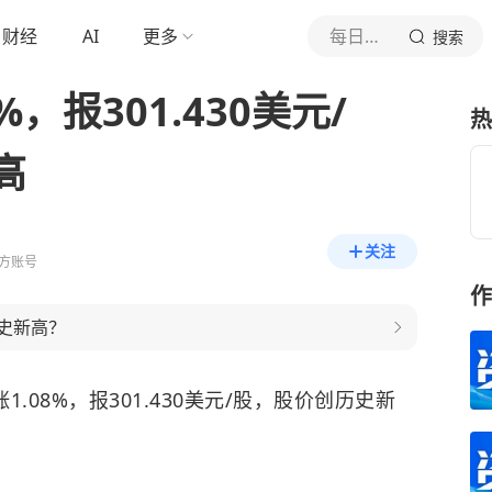
财经
AI
更多
每日经济新闻
搜索
，报301.430美元/
热
高
关注
方账号
作
史新高？
1.08%，报301.430美元/股，股价创历史新