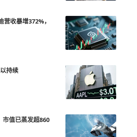
迪营收暴增372%，
以持续
”，市值已蒸发超860