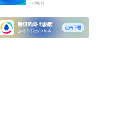
-7小时前
腾讯新闻·电脑版
点击下载
24小时陪你追热点