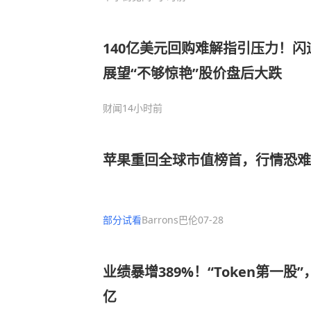
140亿美元回购难解指引压力！闪
展望“不够惊艳”股价盘后大跌
财闻
14小时前
苹果重回全球市值榜首，行情恐难
部分试看
Barrons巴伦
07-28
业绩暴增389%！“Token第一股
亿