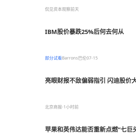
侃见资本观察
前天
IBM股价暴跌25%后何去何从
部分试看
Barrons巴伦
07-15
亮眼财报不敌偏弱指引 闪迪股价
北京商报
-1小时前
苹果和英伟达能否重新点燃“七巨