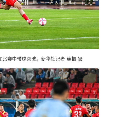
在比赛中带球突破。新华社记者 连振 摄