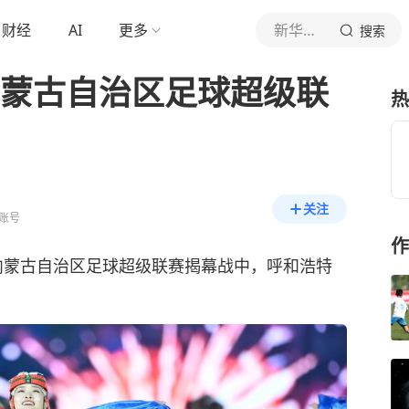
财经
AI
更多
新华社新闻
搜索
内蒙古自治区足球超级联
热
关注
账号
作
年内蒙古自治区足球超级联赛揭幕战中，呼和浩特