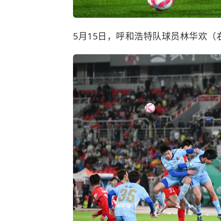
5月15日，呼和浩特队球员林华欢（