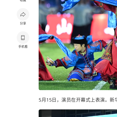
收藏
分享
手机看
5月15日，演员在开幕式上表演。新华