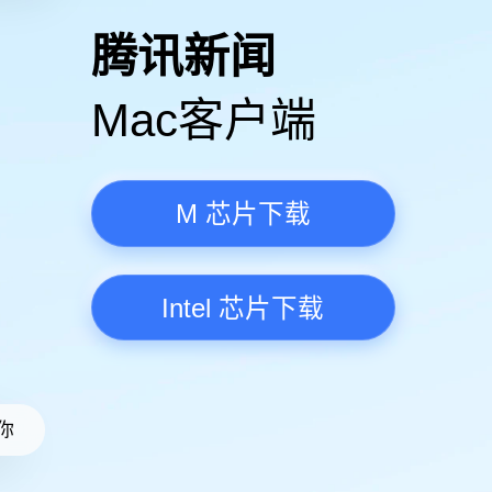
高清视频·更流畅
腾讯新
Mac客
M 芯
Intel