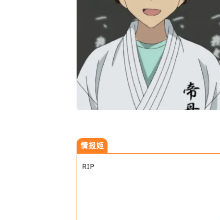
情报姬
RIP