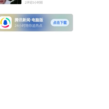
名”了？
2评论
5小时前
腾讯新闻·电脑版
点击下载
24小时陪你追热点