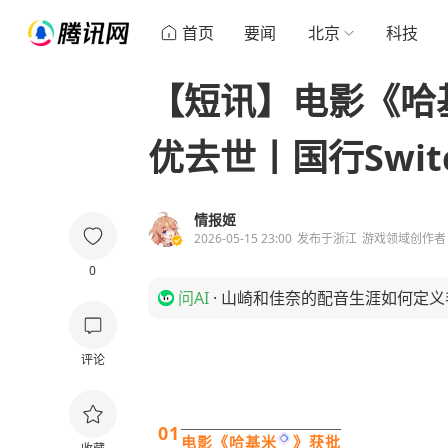
首页
要闻
北京
科技
【短讯】电影《哈
优去世丨国行Swit
情报姬
2026-05-15 23:00
发布于
浙江
游戏领域创作者
0
问AI
·
山崎和佳奈的配音生涯如何定义
评论
01
电影《
哈基米
》获批