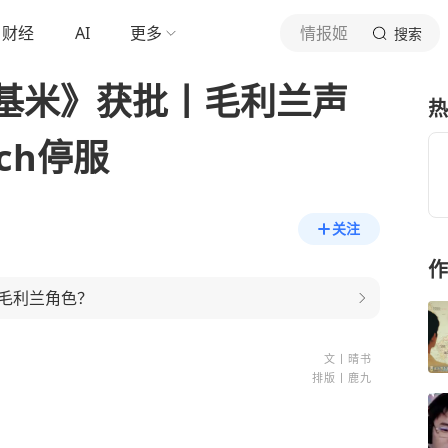
财经
AI
更多
情报姬
搜索
基米》获批丨毛利兰声
热
ch停服
关注
作
毛利兰角色？
文丨晴书
排版丨鹿九