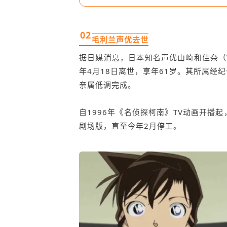
02
毛利兰
声优去世
据日媒消息，日本知名声优
山崎和佳奈
（
年4月18日离世，享年61岁。其所属经纪公
亲属低调完成。
自1996年《名侦探柯南》TV动画开播
剧场版，直至今年2月停工。