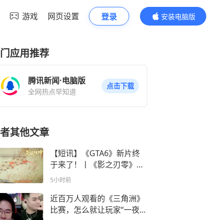
游戏
网页设置
登录
安装电脑版
内容更精彩
门应用推荐
腾讯新闻·电脑版
点击下载
全网热点早知道
者其他文章
【短讯】《GTA6》新片终
于来了！丨​《影之刃零》官
宣预购丨​国产抗日新作发售
5小时前
近百万人观看的《三角洲》
比赛，怎么就让玩家“一夜成