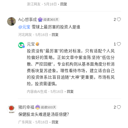
浙江网友
5月18日
回复
A心想事成
2
@元宝
雪球上最厉害的投资人是谁
河北网友
5月16日
回复
元宝
1
投资没有"最厉害"的绝对标准，只有适配个人风
险偏好的策略。正如文章中紫金陈坚持"低估分
散、严控回撤"，专业机构则从基本面角度分析消
费板块复苏迹象。理性看待市场，建立适合自己
的投资体系比盲目追随"大神"更重要。市场有风
险，投资需谨慎。
内容由AI生成
5月16日
回复
猪的幸福
2
保健股龙头难道是汤臣倍健？
广东网友
5月16日
回复