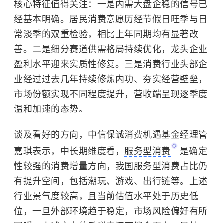
核心特征值得关注：
一是
内需大盘企稳的信号已
经基本明确。
居民消费意愿历经节假日旺季与日
常淡季的双重检验，相比上年同期均有显著改
善。
二是
细分赛道供需格局持续优化，
龙头企业
盈利水平迎来实质性修复。三是消费行业头部企
业经过过去几年持续修炼内功、夯实经营壁垒，
市场份额实现不同程度提升，
营收端呈现逐季度
温和加速的态势。
谈及看好的方向，中信保诚消费机遇基金经理管
嘉琪表示，中长期维度看，
服务型消费
是确定
性较强的消费增量方向
，我国服务型消费占比仍
有提升空间，包括潮玩、游戏、出行链等。上述
行业景气度较高，且当前估值水平处于历史低
位，一旦外部环境趋于稳定，市场风险偏好有所