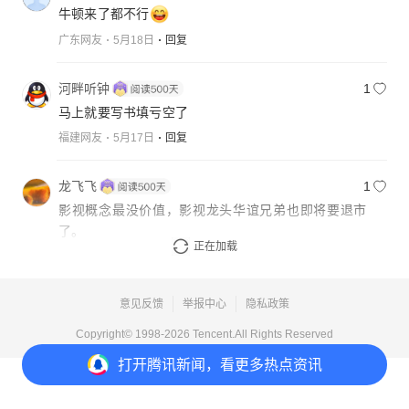
牛顿来了都不行
广东网友
5月18日
回复
河畔听钟
1
马上就要写书填亏空了
福建网友
5月17日
回复
龙飞飞
1
影视概念最没价值，影视龙头华谊兄弟也即将要退市
了。
正在加载
吉林网友
5月17日
回复
意见反馈
举报中心
隐私政策
Copyright© 1998-
2026
Tencent.All Rights Reserved
打开
腾讯新闻，看更多热点资讯