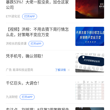
暴跌53%！大佬一股没卖，加仓这家
公司
ETF进化论
打开APP
【视频】洪榕：不用去猜下周行情怎
么走，好策略不变应万变
洪校长的投资课
打开APP
凭手机号，确认领取！
00:15
广告
易泽科技运营商
了解详情
千亿巨头，大调仓！
九派财经
打开APP
专注点，别摇摆：8月第2周策略报告