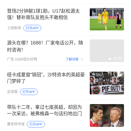
登场2分钟献1球1助，U17赵松源太
强！替补席队友抱头不敢相信
上观新闻
打开APP
源头在哪？1688！厂家电话公开，随
时咨询！
00:40
广告
1688低价好物
了解详情
纽卡成夏窗“销冠”，沙特资本的英超豪
门梦碎了
足球报
打开APP
带队十二年，拿过七座英超，却因为
一次采访，被弗格森一句话扫地出门
曹老师评球
打开APP