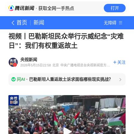
· 获取全网一手热点
打开
首页
新闻
无障碍
视频丨巴勒斯坦民众举行示威纪念“灾难
日”：我们有权重返故土
央视新闻
关注
2026年5月15日22:58
北京
中央广播电视总台央视新闻官方账
号
问AI
·
巴勒斯坦人重返故土诉求面临哪些现实挑战？