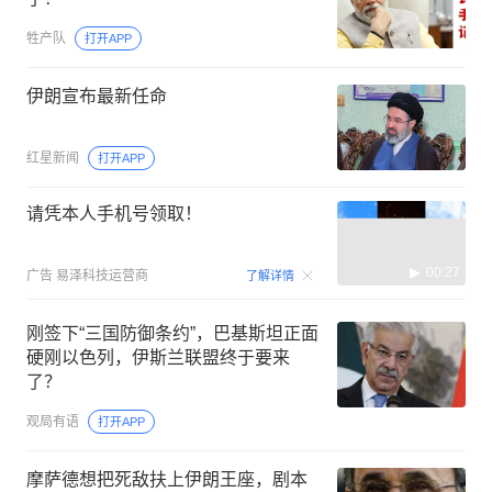
牲产队
打开APP
伊朗宣布最新任命
红星新闻
打开APP
请凭本人手机号领取！
00:27
广告
易泽科技运营商
了解详情
刚签下“三国防御条约”，巴基斯坦正面
硬刚以色列，伊斯兰联盟终于要来
了？
观局有语
打开APP
摩萨德想把死敌扶上伊朗王座，剧本