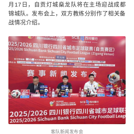
月17日，自贡灯城燊龙队将在主场迎战成都
锦城队。发布会上，双方教练分别作了相关备
战情况介绍。
客队新闻发布会