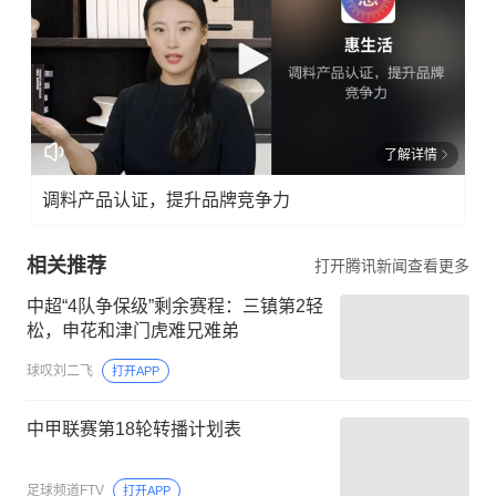
了解详情
调料产品认证，提升品牌竞争力
相关推荐
打开腾讯新闻查看更多
中超“4队争保级”剩余赛程：三镇第2轻
松，申花和津门虎难兄难弟
球叹刘二飞
打开APP
中甲联赛第18轮转播计划表
足球频道FTV
打开APP