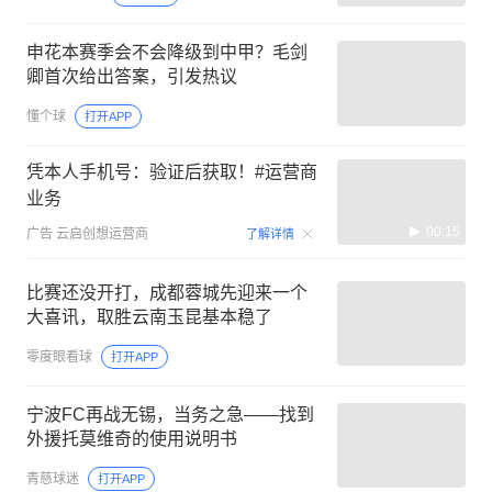
申花本赛季会不会降级到中甲？毛剑
卿首次给出答案，引发热议
懂个球
打开APP
凭本人手机号：验证后获取！#运营商
业务
00:15
广告
云启创想运营商
了解详情
比赛还没开打，成都蓉城先迎来一个
大喜讯，取胜云南玉昆基本稳了
零度眼看球
打开APP
宁波FC再战无锡，当务之急——找到
外援托莫维奇的使用说明书
青慈球迷
打开APP