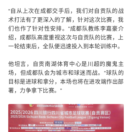
“自从上次在成都交手后，我们对自贡队的战
术打法有了更深入的了解，针对这次比赛，我
们也作了针对性安排。”成都队教练李嘉豪介
绍，成都队高度重视这次与自贡队的比赛，上
一轮结束后，全队便迅速投入到本轮训练中。
他坦言，自贡南湖体育中心是川超的魔鬼主
场，但成都队会为城市和球迷而战。“球队的
目标是进球和拿分，本场也将在进攻端作出部
署，力争拿下比赛。”