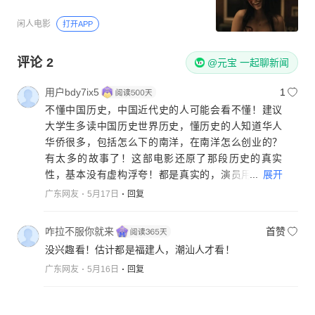
闲人电影
打开APP
评论
2
@元宝 一起聊新闻
用户bdy7ix5
1
不懂中国历史，中国近代史的人可能会看不懂！建议
大学生多读中国历史世界历史，懂历史的人知道华人
华侨很多，包括怎么下的南洋，在南洋怎么创业的？
有太多的故事了！这部电影还原了那段历史的真实
...
展开
性，基本没有虚构浮夸！都是真实的，演员用真诚的
接近叙事方式展现出来！它表现出中国人的真，善，
广东网友
5月17日
回复
美，家国天下，人文史观！亲情，恩情，坚强不屈奋
斗拼搏的精神和奉献，就是中国人的一种伟大精神！
咋拉不服你就来
首赞
值得表扬！就是正能量的！就是现在这个时代最缺少
没兴趣看！估计都是福建人，潮汕人才看！
的东西！所以大家都大力支持，这是中国最好的电
广东网友
5月16日
回复
影！！