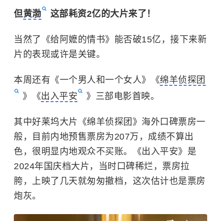
但
黄渤
这部耗资2亿的大片来了！
当然了《给阿嬷的情书》能否破15亿，接下来新
片的表现或许是关键。
本周还有《一个男人和一个女人》《
绵羊侦探团
》《
出入平安
》三部电影首映。
其中好莱坞大片《绵羊侦探团》海外口碑票房一
般，目前内地预售票房为207万，成绩不算出
色，很明显内地观众不买账。《出入平安》是
2024年国庆档大片，当时口碑稀烂，票房拉
胯，上映了几天就匆匆撤档，这次估计也是票房
炮灰。