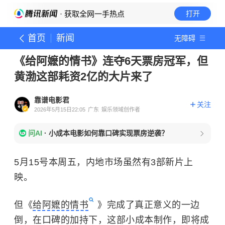
· 获取全网一手热点
打开
首页
新闻
无障碍
《给阿嬷的情书》连夺6天票房冠军，但
黄渤这部耗资2亿的大片来了
靠谱电影君
关注
2026年5月15日22:05
广东
娱乐领域创作者
问AI
·
小成本电影如何靠口碑实现票房逆袭？
5月15号本周五，内地市场虽然有3部新片上
映。
但《
给阿嬷的情书
》完成了真正意义的一边
倒，在口碑的加持下，这部小成本制作，即将成