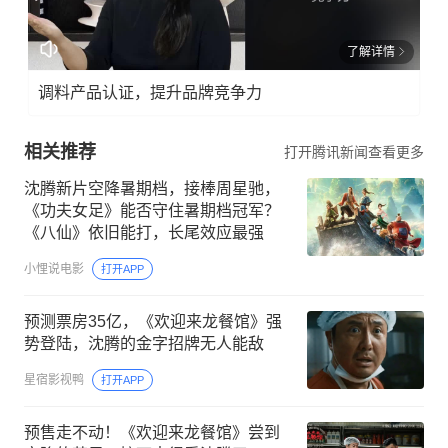
了解详情
调料产品认证，提升品牌竞争力
相关推荐
打开腾讯新闻查看更多
沈腾新片空降暑期档，接棒周星驰，
《功夫女足》能否守住暑期档冠军？
《八仙》依旧能打，长尾效应最强
小悝说电影
打开APP
预测票房35亿，《欢迎来龙餐馆》强
势登陆，沈腾的金字招牌无人能敌
星宿影视鸭
打开APP
预售走不动！《欢迎来龙餐馆》尝到