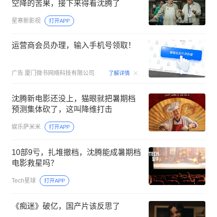
空降的苦果，接下来得看沈腾了
星寒新影视
打开APP
运营商会员办理，输入手机号领取！
00:15
广告
厦门微书网络科技有限公司
了解详情
沈腾新电影还没上，猫眼就把暑期档
预测集体砍了，这叫降维打击
娱乐萨米米
打开APP
10部9亏，扎堆撤档，沈腾能成暑期档
电影救星吗？
Tech星球
打开APP
《痴迷》破亿，国产片该反思了