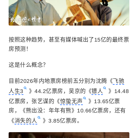
按照这种趋势，甚至有媒体喊出了15亿的最终票
房预测！
这是什么概念？
目前2026年内地票房榜前五分别为沈腾《
飞驰
人生3
》44.2亿票房，吴京的《
镖人
》14.48
亿票房，张艺谋的《
惊蛰无声
》13.65亿票
房，《熊出没：年年有熊》10.66亿票房，还有
《
消失的人
》3.85亿票房。