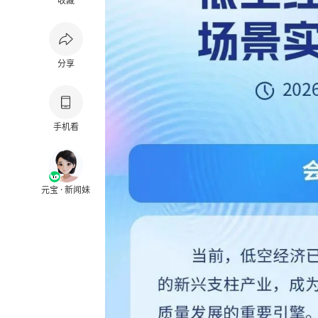
收藏
分享
手机看
元宝 · 新闻妹