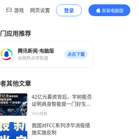
游戏
网页设置
登录
安装电脑版
内容更精彩
门应用推荐
腾讯新闻·电脑版
点击下载
全网热点早知道
者其他文章
42亿元募资背后，宇树能否
证明具身智能是一门好生
意？
19小时前
我国对FCC系列涉华消极措
施实施反制