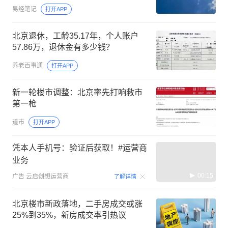
易经笔记
打开APP
北京退休，工龄35.17年，个人账户
57.86万，退休金有多少钱？
养老百事通
打开APP
新一轮楼市调整：北京率先打响救市
第一枪
道市
打开APP
凭本人手机号：验证后获取！#运营商
业务
00:15
广告
云启创想运营商
了解详情
北京楼市新政落地，二手房成交或涨
25%到35%，新房成交率引热议