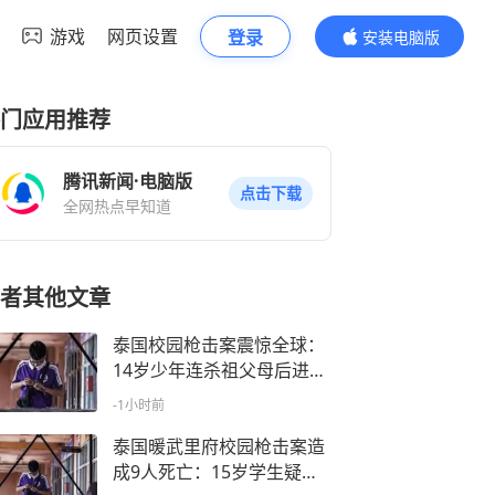
游戏
网页设置
登录
安装电脑版
内容更精彩
门应用推荐
腾讯新闻·电脑版
点击下载
全网热点早知道
者其他文章
泰国校园枪击案震惊全球：
14岁少年连杀祖父母后进入
校园
-1小时前
泰国暖武里府校园枪击案造
成9人死亡：15岁学生疑先