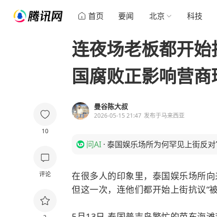
首页
要闻
北京
科技
连夜场老板都开始
国腐败正影响营商
曼谷陈大叔
2026-05-15 21:47
发布于
马来西亚
10
问AI
·
泰国娱乐场所为何罕见上街反对
评论
在很多人的印象里，泰国娱乐场所向来
但这一次，连他们都开始上街抗议“被
5月13日,泰国普吉岛繁忙的芭东
海滩