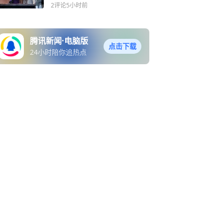
杀祖父母，再冲进学校开枪
2评论
5小时前
腾讯新闻·电脑版
点击下载
24小时陪你追热点