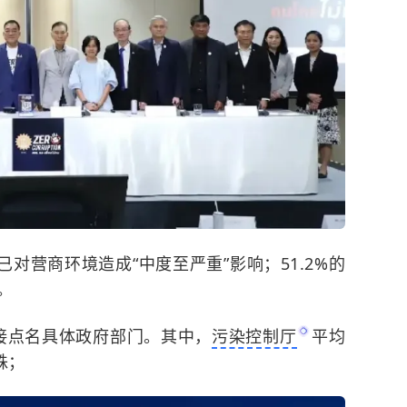
已对营商环境造成“中度至严重”影响；51.2%的
。
直接点名具体政府部门。其中，
污染控制厅
平均
铢；