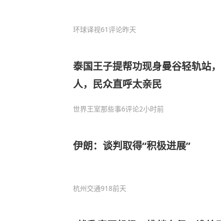
环球译视
61评论
昨天
泰国王子提帮功现身曼谷轻轨站，
人，民众直呼太亲民
世界王室那些事
6评论
2小时前
伊朗：谈判取得“积极进展”
杭州交通918
前天