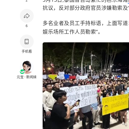
2
抗议，
反对部分政府官员涉嫌勒索及“
多名业者及员工手持标语，上面写道：
6
娱乐场所工作人员勒索”。
手机看
元宝 · 新闻妹