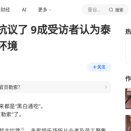
财经
AI
更多
曼谷陈大叔
搜索
抗议了 9成受访者认为泰
热
环境
关注
作
官员勒索？
都是“黑白通吃”。
勒索”了。
邦古拉路
，多家
娱乐场所从业者及员工聚集