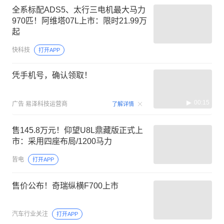
全系标配ADS5、太行三电机最大马力
970匹！阿维塔07L上市：限时21.99万
起
快科技
打开APP
凭手机号，确认领取！
00:15
广告
易泽科技运营商
了解详情
售145.8万元！仰望U8L鼎藏版正式上
市：采用四座布局/1200马力
皆电
打开APP
售价公布！奇瑞纵横F700上市
汽车行业关注
打开APP