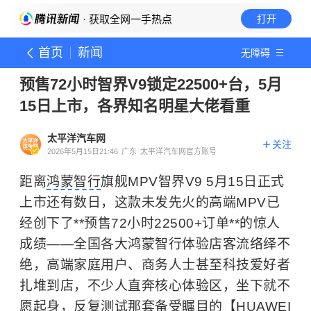
· 获取全网一手热点
打开
首页
新闻
无障碍
预售72小时智界V9锁定22500+台，5月
15日上市，各界知名明星大佬看重
太平洋汽车网
关注
2026年5月15日21:46
广东
太平洋汽车网官方账号
距离
鸿蒙智行
旗舰MPV智界V9 5月15日正式
上市还有数日，这款未发先火的高端MPV已
经创下了**预售72小时22500+订单**的惊人
成绩——全国各大鸿蒙智行体验店客流络绎不
绝，高端家庭用户、商务人士甚至科技爱好者
扎堆到店，不少人直奔核心体验区，坐下就不
愿起身，反复测试那套备受瞩目的【HUAWEI