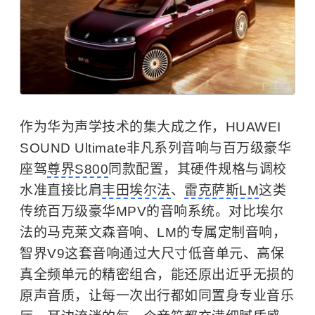
作为华为声学技术的集大成之作，HUAWEI
SOUND Ultimate非凡系列音响与百万级豪华
座驾
尊界S800
同款配置，其硬件规格与调校
水准直接比肩
丰田埃尔法
、
雷克萨斯LM
这类
传统百万级豪华MPV的音响系统。对比埃尔
法的马克莱文森音响、LM的专属定制音响，
智界V9这套音响通过大尺寸低音单元、高保
真全频单元的精密组合，能还原出近乎无损的
原声音质，让每一次出行都如同置身专业音乐