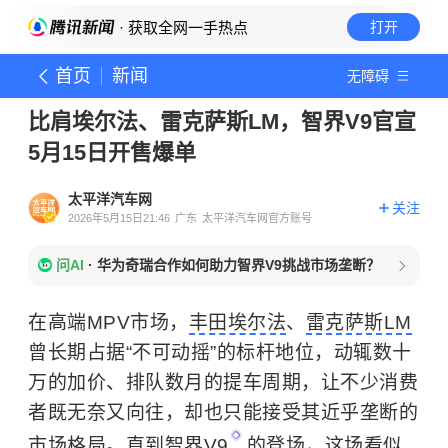
· 获取全网一手热点
打开
首页
新闻
无障碍
比肩埃尔法、雷克萨斯LM，智界V9官宣
5月15日开售爆单
太平洋汽车网
关注
2026年5月15日21:46
广东
太平洋汽车网官方账号
问AI
·
华为奇瑞合作如何助力智界V9挑战市场垄断？
在高端MPV市场，
丰田埃尔法
、
雷克萨斯LM
曾长期占据“不可动摇”的标杆地位，动辄数十
万的加价、排队数月的提车周期，让不少消费
者既无奈又向往，却也只能接受其近乎垄断的
市场格局。直到
智界V9
的登场，这场看似