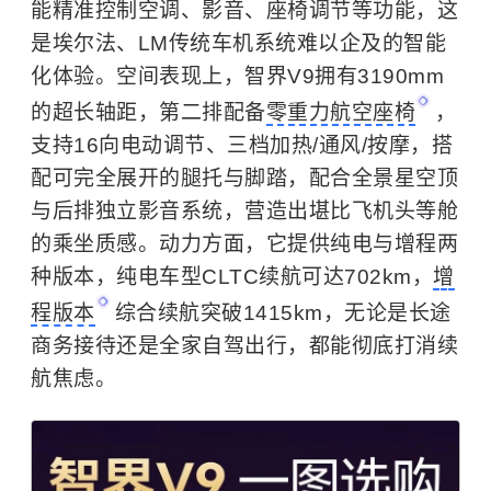
能精准控制空调、影音、座椅调节等功能，这
是埃尔法、LM传统车机系统难以企及的智能
化体验。空间表现上，智界V9拥有3190mm
的超长轴距，第二排配备
零重力航空座椅
，
支持16向电动调节、三档加热/通风/按摩，搭
配可完全展开的腿托与脚踏，配合全景星空顶
与后排独立影音系统，营造出堪比飞机头等舱
的乘坐质感。动力方面，它提供纯电与增程两
种版本，纯电车型CLTC续航可达702km，
增
程版本
综合续航突破1415km，无论是长途
商务接待还是全家自驾出行，都能彻底打消续
航焦虑。