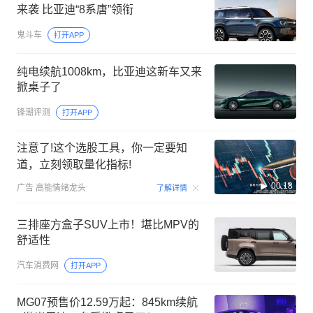
来袭 比亚迪“8系唐”领衔
鬼斗车
打开APP
纯电续航1008km，比亚迪这新车又来
掀桌子了
锋潮评测
打开APP
注意了!这个选股工具，你一定要知
道，立刻领取量化指标!
00:18
广告
高能情绪龙头
了解详情
三排座方盒子SUV上市！堪比MPV的
舒适性
汽车消费网
打开APP
MG07预售价12.59万起：845km续航