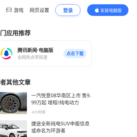
游戏
网页设置
登录
安装电脑版
内容更精彩
门应用推荐
腾讯新闻·电脑版
点击下载
全网热点早知道
者其他文章
一汽悦意08华南区上市 售9.
99万起 增程/纯电动力
-6小时前
捷途全新纯电SUV申报信息
或命名为环游者