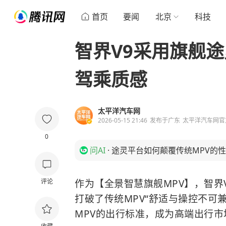
首页
要闻
北京
科技
智界V9采用旗舰
驾乘质感
太平洋汽车网
2026-05-15 21:46
发布于
广东
太平洋汽车网官
0
问AI
·
途灵平台如何颠覆传统MPV的
评论
作为【全景智慧旗舰MPV】，智界
打破了传统MPV“舒适与操控不可
MPV的出行标准，成为高端出行