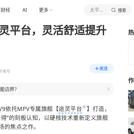
财经
AI
更多
太平洋汽车网
搜索
途灵平台，灵活舒适提升
热
关注
方账号
作
性能边界？
V9依托MPV专属旗舰【
途灵平台
】打造，
兼得”的刻板认知，以硬核技术重新定义旗舰
市场的焦点之作。