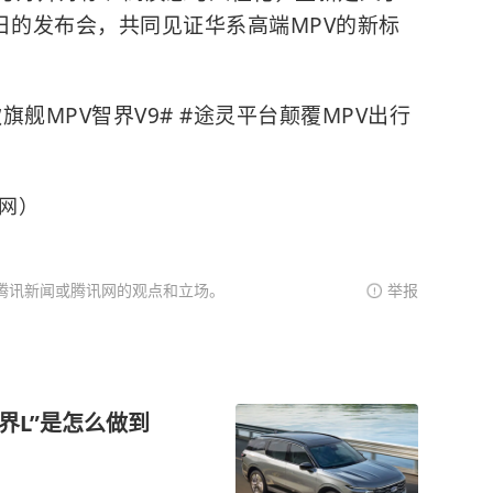
5日的发布会，共同见证华系高端MPV的新标
款旗舰MPV智界V9# #途灵平台颠覆MPV出行
联网）
腾讯新闻或腾讯网的观点和立场。
举报
锐界L”是怎么做到