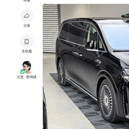
收藏
分享
手机看
元宝 · 新闻妹