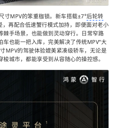
尺寸MPV的笨重枷锁。新车搭载±7°
后轮转
半径，再配合低速蟹行模式加持，即便面对老小
等棘手场景，也能做到灵动穿行。日常窄路
车也能一把入库，完美解决了传统MPV“大
寸MPV的驾驶体验媲美紧凑级轿车，无论是
穿梭城市，都能享受到从容随心的操控感。