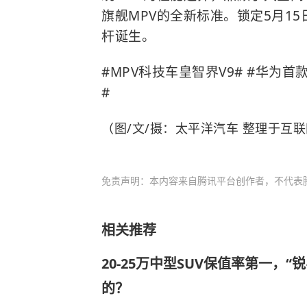
旗舰MPV的全新标准。锁定5月1
杆诞生。
#MPV科技车皇智界V9# #华为首
#
（图/文/摄：太平洋汽车 整理于互
免责声明：本内容来自腾讯平台创作者，不代表
相关推荐
20-25万中型SUV保值率第一，“
的？