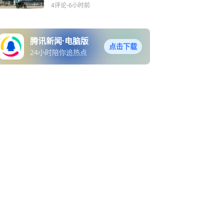
模型研发
4评论
-6小时前
腾讯新闻·电脑版
点击下载
24小时陪你追热点