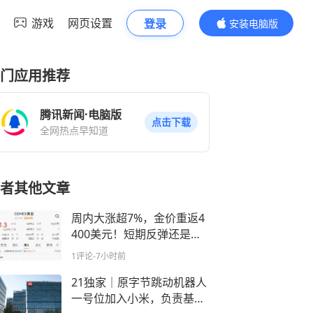
游戏
网页设置
登录
安装电脑版
内容更精彩
门应用推荐
腾讯新闻·电脑版
点击下载
全网热点早知道
者其他文章
周内大涨超7%，金价重返4
400美元！短期反弹还是趋
势反转？
1评论
-7小时前
21独家｜原字节跳动机器人
一号位加入小米，负责基座