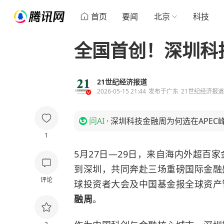
首页
要闻
北京
科技
全国首创！深圳科
21世纪经济报道
2026-05-15 21:44
发布于
广东
21世纪经济报
问AI
·
深圳科技金融周为何选在APEC
1
5月27日—29日，来自海内外超百
到深圳，共同奔赴三场重磅国际金融
评论
球投资者大会及中国基金报全球资产
融周
。