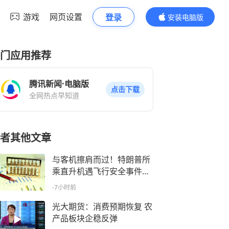
游戏
网页设置
登录
安装电脑版
内容更精彩
门应用推荐
腾讯新闻·电脑版
点击下载
全网热点早知道
者其他文章
与客机擦肩而过！特朗普所
乘直升机遇飞行安全事件，
FAA紧急调查
-7小时前
光大期货：消费预期恢复 农
产品板块企稳反弹