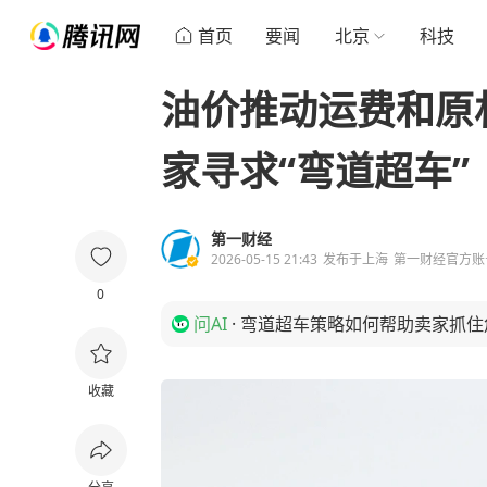
首页
要闻
北京
科技
油价推动运费和原
家寻求“弯道超车”
第一财经
2026-05-15 21:43
发布于
上海
第一财经官方账
0
问AI
·
弯道超车策略如何帮助卖家抓住
收藏