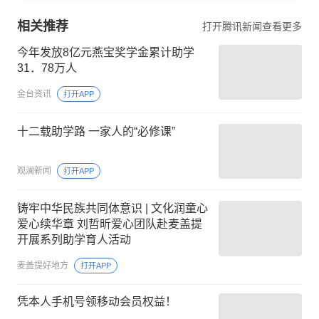
相关推荐
打开腾讯新闻查看更多
今年发放8亿元燕宝奖学金累计助学
31．78万人
金台资讯
打开APP
十二载助学路 一家人的“必修课”
观澜新闻
打开APP
铸牢中华民族共同体意识 | 文化润童心
爱心续华章 刘哲昕爱心团队赴麦盖提
开展系列助学育人活动
麦盖提好地方
打开APP
凭本人手机号领移动会员权益！