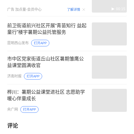
00:15
广告
加点量-会员中心
了解详情
前卫街道前兴社区开展“青苗知行 益起
童行”楼宇暑期公益托管服务
昆明西山发布
打开APP
市中区党家街道丘山社区暑期雏鹰公
益课堂圆满收官
济南时报
打开APP
桦川：暑期公益课堂进社区 志愿助学
暖心伴童成长
央广网
打开APP
评论