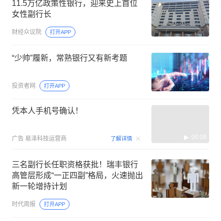
11.5万亿政策性银行，迎来史上首位
女性副行长
财经众议院
打开APP
“少帅”履新，常熟银行又有新考题
投资者网
打开APP
凭本人手机号确认！
00:09
广告
易泽科技运营商
了解详情
三名副行长任职资格获批！瑞丰银行
高管层形成“一正四副”格局，火速抛出
新一轮增持计划
时代周报
打开APP