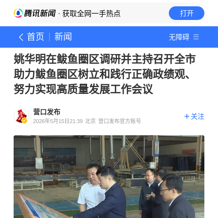
· 获取全网一手热点
打开
首页
新闻
无障碍
姚华明在鲅鱼圈区调研并主持召开全市
助力鲅鱼圈区树立和践行正确政绩观、
努力实现高质量发展工作会议
营口发布
关注
2026年5月15日21:39
北京
营口发布官方账号