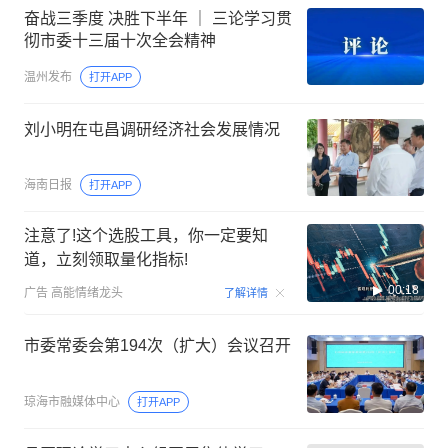
奋战三季度 决胜下半年 ｜ 三论学习贯
彻市委十三届十次全会精神
温州发布
打开APP
刘小明在屯昌调研经济社会发展情况
海南日报
打开APP
注意了!这个选股工具，你一定要知
道，立刻领取量化指标!
00:18
广告
高能情绪龙头
了解详情
市委常委会第194次（扩大）会议召开
琼海市融媒体中心
打开APP