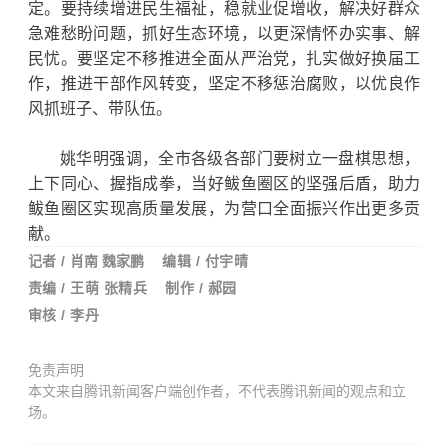
定。要持续增进民生福祉，稳就业促增收，解决好群众
急难愁盼问题，抓好生态环境，以更深情怀办实事、解
民忧。要坚定不移推进全面从严治党，扎实做好换届工
作，推进干部作风转变，坚定不移惩治腐败，以优良作
风抓班子、带队伍。
姚华明强调，全市各级各部门要树立一盘棋思想，
上下同心、握指成拳，当好鲅鱼圈区的坚强后盾，助力
鲅鱼圈区实现高质量发展，为营口全面振兴作出更多贡
献。
记者
/
肖南 魏家鹏
编辑 / 付宇晴
责编 / 王萌
张精兵 制作 / 郝园
审核 / 李丹
免责声明
本文来自腾讯新闻客户端创作者，不代表腾讯新闻的观点和立
场。