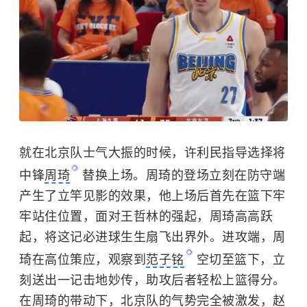
就在北京队士气大振的时候，许利民指导选择将
中锋
周琦
替换上场。周琦的登场立刻在防守端
产生了立竿见影的效果，他上场后首先在篮下牢
牢站住位置，面对王哲林的强起，周琦高高跃
起，将这记必进球生生扇飞出界外。进攻端，周
琦在高位策应，观察到
范子铭
空切至篮下，立
刻送出一记击地妙传，助攻后者轻松上篮得分。
在周琦的带动下，北京队的气势完全被激发，赵