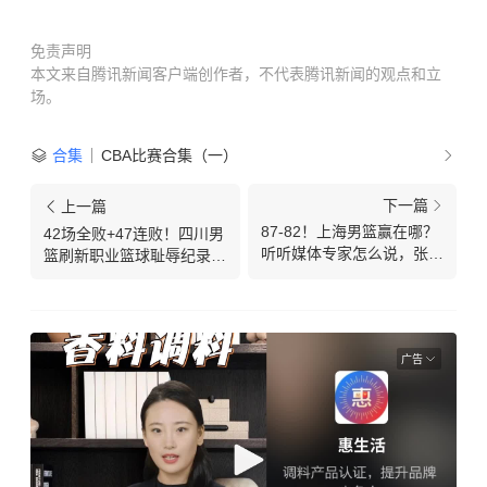
免责声明
本文来自腾讯新闻客户端创作者，不代表腾讯新闻的观点和立
场。
合集
CBA比赛合集（一）
下一篇
上一篇
87-82！上海男篮赢在哪？
42场全败+47连败！四川男
听听媒体专家怎么说，张镇
篮刷新职业篮球耻辱纪录，
麟攻防一体打懵北京，许利
比NBA活塞还惨
民遭质疑
广告