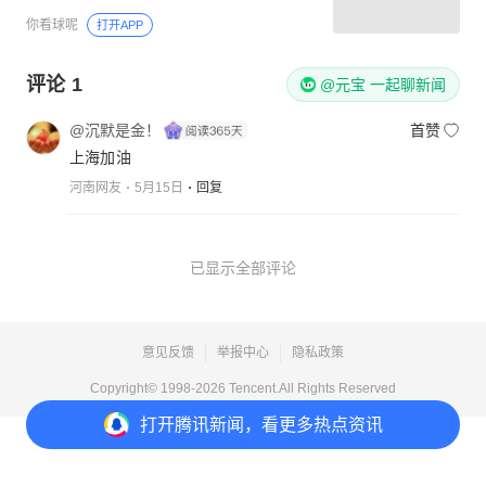
你看球呢
打开APP
评论
1
@元宝 一起聊新闻
@沉默是金！
首赞
上海加油
河南网友
5月15日
回复
已显示全部评论
意见反馈
举报中心
隐私政策
Copyright© 1998-
2026
Tencent.All Rights Reserved
打开
腾讯新闻，看更多热点资讯