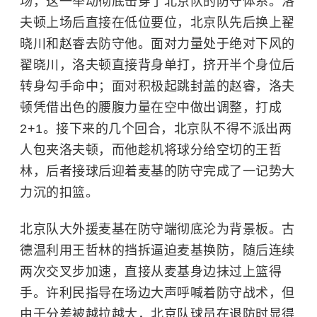
场，这一举动彻底击穿了北京队的防守体系。洛
夫顿上场后直接在低位要位，北京队先后换上翟
晓川和赵睿去防守他。面对力量处于绝对下风的
翟晓川，洛夫顿直接背身单打，挤开半个身位后
转身勾手命中；面对积极起跳封盖的赵睿，洛夫
顿凭借出色的腰腹力量在空中做出调整，打成
2+1。接下来的几个回合，北京队不得不派出两
人包夹洛夫顿，而他趁机将球分给空切的王哲
林，后者接球后迎着麦基的防守完成了一记势大
力沉的扣篮。
北京队大外援麦基在防守端彻底沦为背景板。古
德温利用王哲林的挡拆逼迫麦基换防，随后连续
两次交叉步加速，直接从麦基身边抹过上篮得
手。
许利民
指导在场边大声呼喊着防守战术，但
由于分差被越拉越大，北京队球员在退防时显得