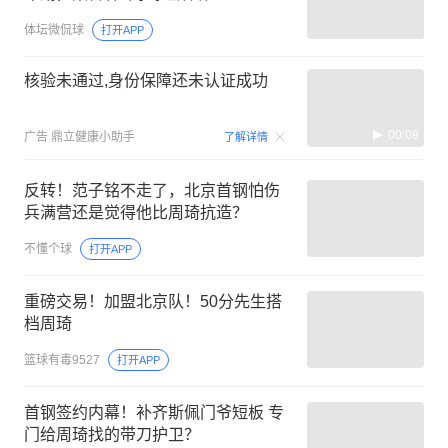
体坛微侃球
打开APP
核验未通过,身份保障还未认证成功
00:09
广告
鼎立健康小助手
了解详情
反转！范子铭不走了，北京首钢怕伤
兵满营还是觉得他比周琦抗造？
不懂个球
打开APP
重磅交易！加盟北京队！50分先生搭
档周琦
篮球有毒9527
打开APP
首钢签约内幕！补齐斯佩门爷短板 专
门给周琦找的带刀护卫？