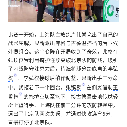
比赛一开始，上海队主教练卢伟就亮出了自己的
战术底牌，果断派出弗格与古德温搭档的后卫双
外援组合。这个变阵在开局收到了奇效，弗格在
弧顶位置利用掩护连续突破北京队的防线，吸引
了内线防守注意力后，精准将球分给底角的
李弘
权
。李弘权接球后稍作调整，果断出手三分命
中。紧接着下一个回合，
张镇麟
在侧翼借助
王
哲林
的掩护空切至篮下，接古德温击地传球轻
松上篮得手。上海队在前三分钟的攻防转换中，
逼出了北京队两次失误，并通过快攻连拿6分，
直接打停了北京队。