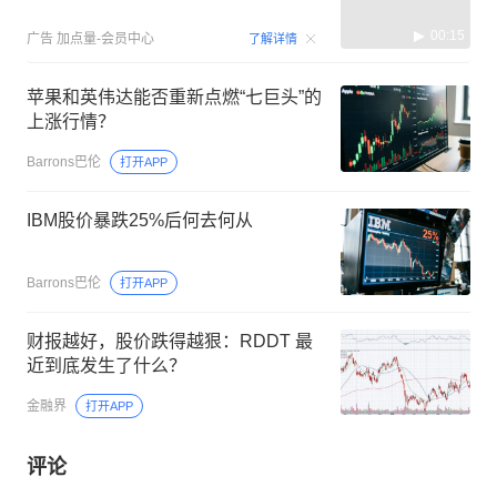
00:15
广告
加点量-会员中心
了解详情
苹果和英伟达能否重新点燃“七巨头”的
上涨行情？
Barrons巴伦
打开APP
IBM股价暴跌25%后何去何从
Barrons巴伦
打开APP
财报越好，股价跌得越狠：RDDT 最
近到底发生了什么？
金融界
打开APP
评论