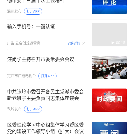
彻市委十三届十次全会精神
温州发布
打开APP
输入手机号：一键认证
00:15
广告
云启创想运营商
了解详情
汪尚学主持召开市委常委会会议
定西市广播电视台
打开APP
中共铁岭市委召开各民主党派市委会
新老班子主要负责同志集体座谈会
铁岭发布
打开APP
区委理论学习中心组集体学习暨区委
党的建设工作领导小组（扩大）会议